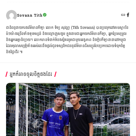
Sovann Tith
ជានិពន្ធនាយករងព័ត៌មានកីឡា លោក ទិត្យ សុវណ្ណ (Tith Sovann) បានប្រលូកនៅតាមស្ថាប័ន
ធំៗយ៉ាងច្រើនទាំងទូរទស្សន៍ និងបណ្ដាញសង្គម ក្នុងនាមជាអ្នកយកព័ត៌មានកីឡា, អ្នកប្រែសម្រួល
និងអ្នកអត្ថាធិប្បាយ។ លោកមានទំនាក់ទំនងស្អិតរមួតជាមួយអង្គភាព និងក្លិបកីឡានានានៅកម្ពុជា
ដែលគុណសម្បត្តិទាំងអស់នេះនឹងផ្ដល់ជូនទស្សនិកជននូវព័ត៌មានដ៏សម្បូរបែបប្រកបដោយទំនុកចិត្ត
និងវិជ្ជាជីវៈ៕
អ្នកក៏អាចចូលចិត្តផងដែរ