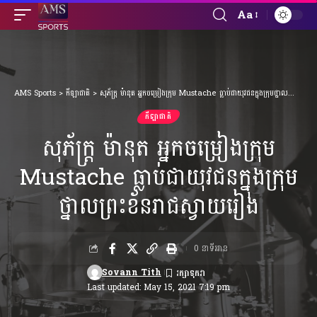
Aa
Font
Resizer
AMS Sports
>
កីឡាជាតិ
>
សុភ័ក្ត្រ ម៉ានុត អ្នកចម្រៀងក្រុម Mustache ធ្លាប់ជាយុវជនក្នុងក្រុមថ្នាលព្រះខ័នរាជស្វាយរៀង
កីឡាជាតិ
សុភ័ក្ត្រ ម៉ានុត អ្នកចម្រៀងក្រុម
Mustache ធ្លាប់ជាយុវជនក្នុងក្រុម
ថ្នាលព្រះខ័នរាជស្វាយរៀង
0 នាទីអាន
Sovann Tith
Last updated: May 15, 2021 7:19 pm