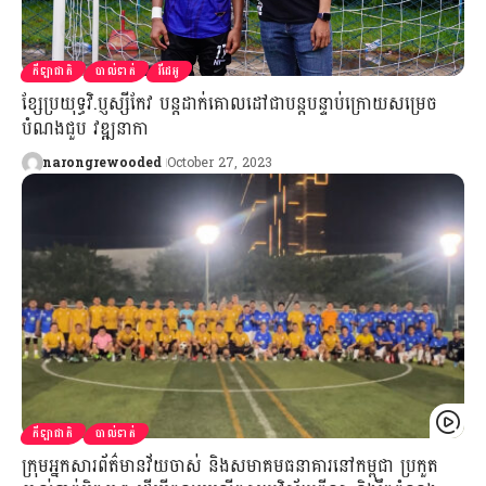
កីឡាជាតិ
បាល់ទាត់
វីដេអូ
ខ្សែប្រយុទ្ធវិ.ប្ញស្សីកែវ បន្តដាក់គោលដៅជាបន្តបន្ទាប់ក្រោយសម្រេច
បំណងជួប វឌ្ឍនាកា
narongrewooded
October 27, 2023
កីឡាជាតិ
បាល់ទាត់
ក្រុមអ្នកសារព័ត៌មានវ័យចាស់ និងសមាគមធនាគារនៅកម្ពុជា ប្រកួត