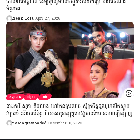
បាល់ទាត់មិត្តភាព ដើម្បីចូលរួមលើកស្ទួយវិស័យកីឡា និងរឹតចំណង
មិត្តភាព
Neak Tola
April 27, 2026
កីឡាជាតិ
ផ្សេងៗ
វីដេអូ
នាដការី សុគា គីមលាង ហៅកូនស្រមោច ស្ម័គ្រចិត្តចូលរួមលើកស្ទួយ
វប្បធម៌ អរិយធម៌ខ្មែរ ពិសេសគុនល្បុក្កតោឱ្យកាន់តែមានភាពល្បីល្បាញ
narongrewooded
December 18, 2023