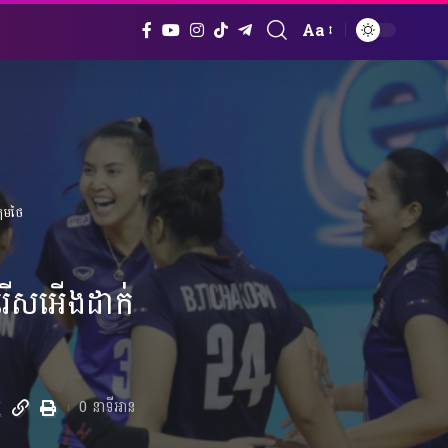
Aa
Font
Resizer
ុមថៃ
រើសអើងដាក់
0 នាទីអាន