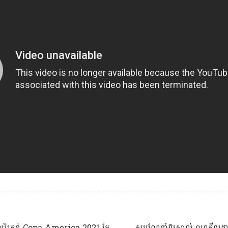
៊ីលរិះគន់ Copa America 2021 តែ
សូមណែនាំឱ្យស្គាល់ ពហុកីឡដ្ឋ