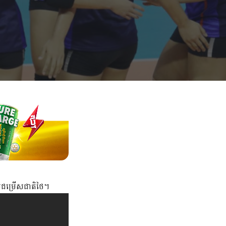
មជម្រើសជាតិថៃ។