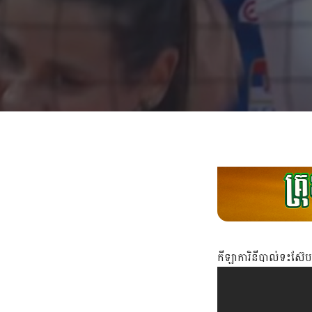
កីឡាការិនីបាល់ទះស៊