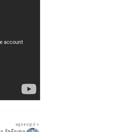
អត្ថបទបន្ទាប់
ាន និងកីឡដ្ឋាន