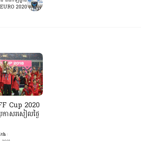
ួត EURO 2020
ះ AFF Cup 2020
នប្រកាសរសៀលថ្ងៃ
ith