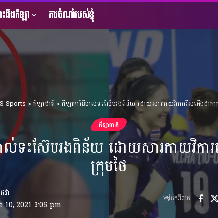
ះដឹងកីឡា
ការចំណាំរបស់ខ្ញុំ
 Sports
>
កីឡាជាតិ
>
កីឡាការិនីបាល់ទះស៊ែបរងពិន័យ ដោយសារកាយវិការរើសអើងដាក់ក្រ
កីឡាជាតិ
ីបាល់ទះស៊ែបរងពិន័យ ដោយសារកាយវិការ
ក្រុមថៃ
ចែករំលែក
 10, 2021 3:05 pm