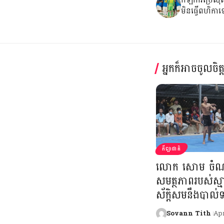
មិនធ្វើពហិកាទ
អ្នកក៏អាចចូលចិត
កីឡាជាតិ
លោក សោម ចំណា
សមត្ថភាពរបស់ស្ម
ស័ក្ដិសមនឹងបាល់ទះឆ
Sovann Tith
Apr