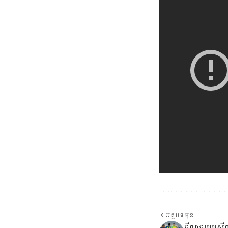
អត្ថបទមុន
កីឡាករប្រេស