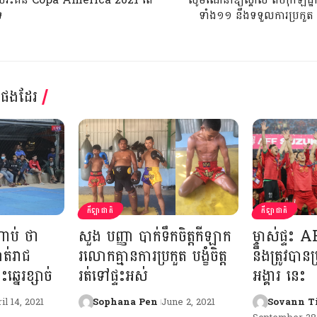
េ
ទាំង១១ នឹងទទួលការប្រក
្តផងដែរ
កីឡាជាតិ
កីឡាជាតិ
ប់ ថា
សួង បញ្ញា បាក់ទឹកចិត្តកីឡាក
ម្ចាស់ផ្ទ
ាត់រាជ
រលោកគ្មានការប្រកួត បង្ខំចិត្ត
នឹងត្រូវបា
្នេរខ្សាច់
រត់ទៅផ្ទះអស់
អង្គារ នេះ
il 14, 2021
Sophana Pen
June 2, 2021
Sovann T