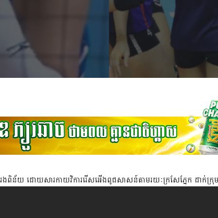
ែបរងពិន័យ ដោយសារកាយវិការរើសអើងពូជសាសន៍តាមរយៈក្រសែភ្នែក ដាក់ក្រុ