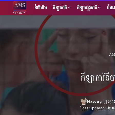
ទំព័រដើម
កីឡាជាតិ
កីឡាអន្តរជាតិ
ចំណេ
AMS
កីឡាការិន
Narong
Last updated: June