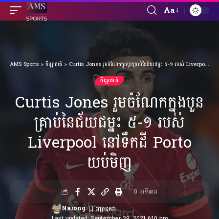
Aa
Font
Resizer
AMS Sports
>
កីឡាជាតិ
>
Curtis Jones រួមចំណែកក្នុងបួនគ្រាប់​នៃជ័យជម្នះ ៥-១ របស់ Liverpool នៅទឹកដី Porto យប់មិញ
កីឡាជាតិ
Curtis Jones រួមចំណែកក្នុងបួន
គ្រាប់​នៃជ័យជម្នះ ៥-១ របស់
Liverpool នៅទឹកដី Porto
យប់មិញ
0 នាទីអាន
Narong
Last updated: September 29, 2021 6:10 pm