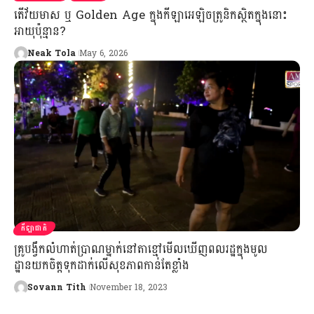
តើវ័យមាស ឬ Golden Age ក្នុងកីឡាអេឡិចត្រូនិកស្ថិតក្នុងនោះ
អាយុប៉ុន្មាន?
Neak Tola
May 6, 2026
កីឡាជាតិ
គ្រូបង្វឹកលំហាត់ប្រាណម្នាក់នៅតាខ្មៅមើលឃើញពលរដ្ឋក្នុងមូល
ដ្ឋានយកចិត្តទុកដាក់លើសុខភាពកាន់តែខ្លាំង
Sovann Tith
November 18, 2023