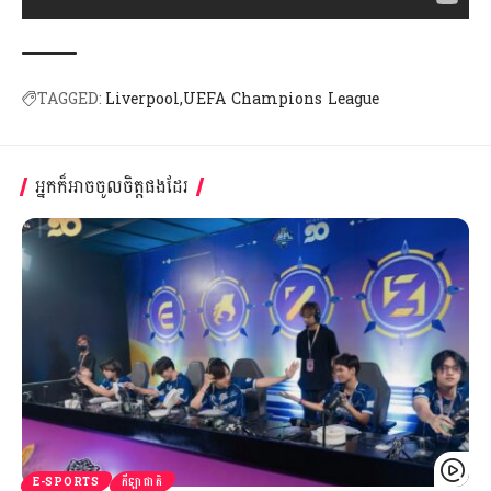
TAGGED:
Liverpool
UEFA Champions League
អ្នកក៏អាចចូលចិត្តផងដែរ
E-SPORTS
កីឡាជាតិ