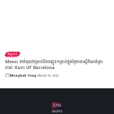
កីឡាជាតិ
Messi ទាត់ចូល២គ្រាប់និងបញ្ជូន១គ្រាប់ក្នុងថ្ងៃតាមស្មើកំណត់ត្រា
របស់ Xavi នៅ Barcelona
Monghak Yong
March 16, 2021