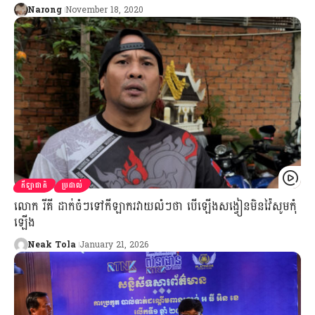
Narong
November 18, 2020
កីឡាជាតិ
ប្រដាល់
លោក រីគី ដាក់ចំៗទៅកីឡាករវាយលំៗថា បើឡើងសង្វៀនមិនវ៉ៃសូមកុំ
ឡើង
Neak Tola
January 21, 2026