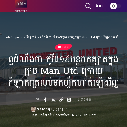
Aa
Font
Resizer
AMS Sports
>
កីឡាជាតិ
>
ឮដំណឹងថា កូវីដ១៩បន្ដរាតត្បាតក្នុងក្រុម Man Utd ក្រោយកីឡាករត្រលប់មកហ្វឹកហាត់ឡើងវិញ
កីឡាជាតិ
ឮដំណឹងថា កូវីដ១៩បន្ដរាតត្បាតក្នុង
ក្រុម Man Utd ក្រោយ
កីឡាករត្រលប់មកហ្វឹកហាត់ឡើងវិញ
1 នាទីអាន
Narong
Last updated: December 16, 2021 3:36 pm