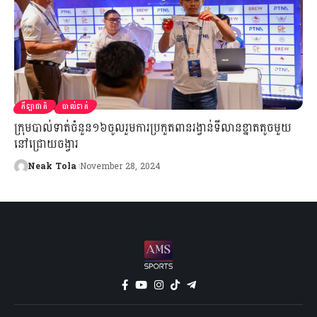
កីឡាជាតិ
បាល់ទាត់
ក្រុមបាល់ទាត់ចំនួន១៦ចូលរួមការប្រកួតពានរង្វាន់ទីលានខ្នាតតូចមួយ
នៅជ្រោយចង្វារ
Neak Tola
November 28, 2024