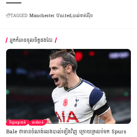
TAGGED:
Manchester United
បាល់ទាត់អឺរ៉ុប
អ្នកក៏អាចចូលចិត្តផងដែរ
កីឡាអន្តរជាតិ
បាល់ទាត់
Bale ថាមានចំណង់លេងបាល់ឡើងវិញ ក្រោយត្រលប់មក Spurs