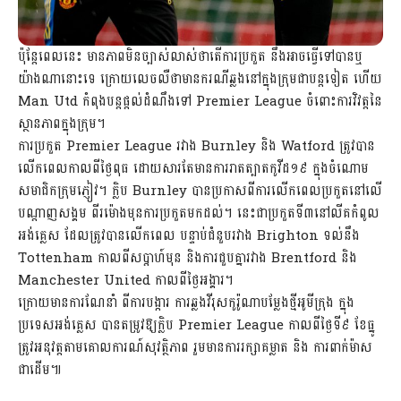
ប៉ុន្ដែពេលនេះ មានភាពមិនច្បាស់លាស់ថាតើការប្រកួត នឹងអាចធ្វើទៅបានឬ
យ៉ាងណានោះទេ ក្រោយលេចលឺថាមានករណីឆ្លងនៅក្នុងក្រុមជាបន្ដទៀត ហើយ
Man Utd កំពុងបន្ដផ្ដល់ដំណឹងទៅ Premier League ចំពោះការវិវត្តនៃ
ស្ថានភាពក្នុងក្រុម។
ការប្រកួត Premier League រវាង Burnley និង Watford ត្រូវបាន
លើកពេលកាលពីថ្ងៃពុធ ដោយសារតែមានការរាតត្បាតកូវីដ១៩ ក្នុងចំណោម
សមាជិកក្រុមភ្ញៀវ។ ក្លិប Burnley បានប្រកាសពីការលើកពេលប្រកួតនៅលើ
បណ្ដាញសង្គម ពីរម៉ោងមុនការប្រកួតមកដល់។ នេះជាប្រកួតទី៣នៅលីគកំពូល
អង់គ្លេស ដែលត្រូវបានលើកពេល បន្ទាប់ជំនួបរវាង Brighton ទល់នឹង
Tottenham កាលពីសប្ដាហ៍មុន និងការជួបគ្នារវាង Brentford និង
Manchester United កាលពីថ្ងៃអង្គារ។
ក្រោយមានការណែនាំ ពីការបង្ការ ការឆ្លងវីរុសកូរ៉ូណាបម្លែងថ្មីអូមីក្រុង ក្នុង
ប្រទេសអង់គ្លេស បានតម្រូវឱ្យក្លិប Premier League កាលពីថ្ងៃទី៩ ខែធ្នូ
ត្រូវអនុវត្តតាមគោលការណ៍សុវត្ថិភាព រួមមានការរក្សាគម្លាត និង ការពាក់ម៉ាស
ជាដើម៕