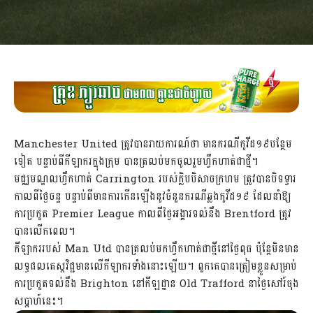
Manchester United ត្រូវបានរាយការណ៍ថា មានករណីកូវីដ១៩បន្ថែម
ទៀត បន្ទាប់ពីកីឡាករក្នុងក្រុម បានត្រលប់មកចូលរួមហ្វឹកហាត់ជាថ្មី។
មជ្ឈមណ្ឌលហ្វឹកហាត់ Carrington របស់ក្លិបបិសាចក្រហម ត្រូវបានបិទទ្វារ
កាលពីថ្ងៃចន្ទ បន្ទាប់ពីមានការកើនឡើងនូវចំនួនករណីឆ្លងកូវីដ១៩ ដែលនាំឱ្យ
ការប្រកួត Premier League កាលពីថ្ងៃអង្គារទល់នឹង Brentford ត្រូវ
បានលើកពេល។
កីឡាកររបស់ Man Utd បានត្រលប់មកហ្វឹកហាត់ជាថ្មីនៅថ្ងៃពុធ ប៉ុន្ដែមិនមាន
លទ្ធផលតេស្ដវិជ្ជមានលើកីឡាករទាំងនោះឡើយ។ ពួកគេបានត្រៀមខ្លួនសម្រាប់
ការប្រកួតទល់នឹង Brighton នៅកីឡដ្ឋាន Old Trafford នាថ្ងៃសៅរ៍ចុង
សប្ដាហ៍នេះ។