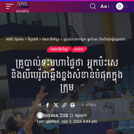
Aa
Font
Resizer
AMS Sports
>
កីឡាជាតិ
>
ចំណេះដឹងកីឡា
>
គ្រូបាល់ទះមហាផ្ទៃថា អ្នកប៉ះសេ និងលីបេរ៉ូជាឆ្អឹងខ្នងសំខាន់បំផុតក្នុងក្រុម
ចំណេះដឹងកីឡា
បាល់ទះ
គ្រូបាល់ទះមហាផ្ទៃថា អ្នកប៉ះសេ
និងលីបេរ៉ូជាឆ្អឹងខ្នងសំខាន់បំផុតក្នុង
ក្រុម
0 នាទីអាន
Sovann Tith
Last updated: July 3, 2023 4:44 pm