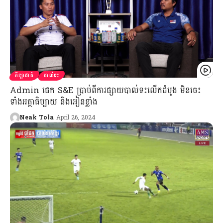
កីឡាជាតិ
បាល់ទះ
Admin ផេក S&E ប្រាប់ពីការផ្សាយបាល់ទះលើកដំបូង មិនចេះ
ទាំងអត្ថាធិប្បាយ និងអៀនខ្លាំង
Neak Tola
April 26, 2024