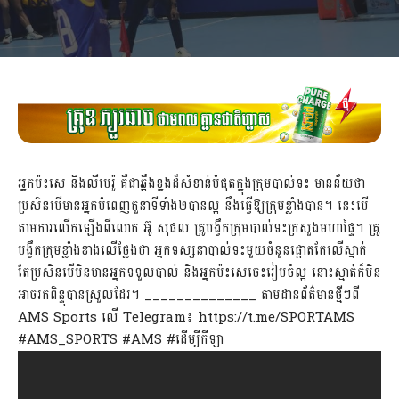
អ្នកប៉ះសេ និងលីបេរ៉ូ គឺជាឆ្អឹងខ្នងដ៏សំខាន់បំផុតក្នុងក្រុមបាល់ទះ មានន័យថា
ប្រសិនបើមានអ្នកបំពេញតួនាទីទាំង២បានល្អ នឹងធ្វើឱ្យក្រុមខ្លាំងបាន។ នេះបើ
តាមការលើកឡើងពីលោក អ៊ូ សុផល គ្រូបង្វឹកក្រុមបាល់ទះក្រសួងមហាផ្ទៃ។ គ្រូ
បង្វឹកក្រុមខ្លាំងខាងលើថ្លែងថា អ្នកទស្សនាបាល់ទះមួយចំនួនផ្ដោតតែលើស្មាត់
តែប្រសិនបើមិនមានអ្នកទទួលបាល់ និងអ្នកប៉ះសេចេះរៀបចំល្អ នោះស្មាត់ក៏មិន
អាចរកពិន្ទុបានស្រួលដែរ។ ______________ តាមដានព័ត៌មានថ្មីៗពី
AMS Sports លើ Telegram៖ https://t.me/SPORTAMS
#AMS_SPORTS #AMS #ដើម្បីកីឡា