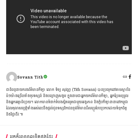
Sovann Tith
ជានិពន្ធនាយករងព័ត៌មានកីឡា លោក ទិត្យ សុវណ្ណ (Tith Sovann) បានប្រលូកនៅតាមស្ថាប័ន
ធំៗយ៉ាងច្រើនទាំងទូរទស្សន៍ និងបណ្ដាញសង្គម ក្នុងនាមជាអ្នកយកព័ត៌មានកីឡា, អ្នកប្រែសម្រួល
និងអ្នកអត្ថាធិប្បាយ។ លោកមានទំនាក់ទំនងស្អិតរមួតជាមួយអង្គភាព និងក្លិបកីឡានានានៅកម្ពុជា
ដែលគុណសម្បត្តិទាំងអស់នេះនឹងផ្ដល់ជូនទស្សនិកជននូវព័ត៌មានដ៏សម្បូរបែបប្រកបដោយទំនុកចិត្ត
និងវិជ្ជាជីវៈ៕
អ្នកក៏អាចចូលចិត្តផងដែរ