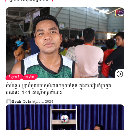
កីឡាជាតិ
បាល់ទះ
ម៉ាប់ឆ្វេង ប្រាប់មូលហេតុសំខាន់ៗមួយចំនួន ក្នុងការរៀបចំប្រកួត
បាល់ទះ 4×4 ដណ្ដើមប្រាក់លាន
Neak Tola
April 1, 2024