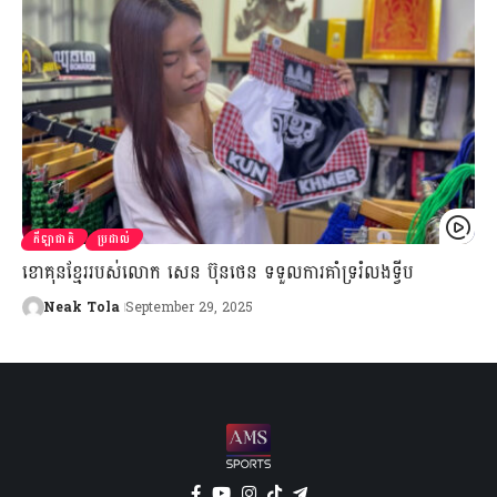
កីឡាជាតិ
ប្រដាល់
ខោគុនខ្មែររបស់លោក សេន ប៊ុនថេន ទទួលការគាំទ្ររំលងទ្វីប
Neak Tola
September 29, 2025