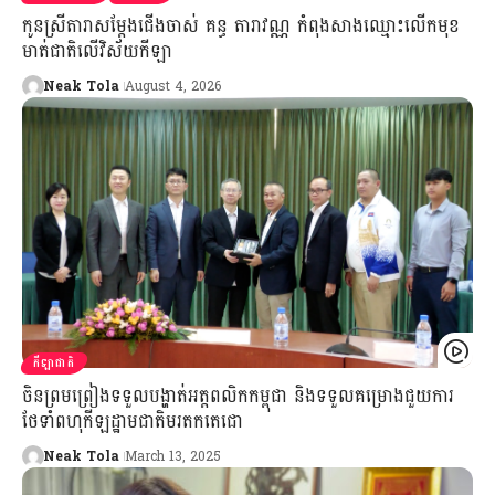
កូនស្រីតារាសម្តែងជើងចាស់ គន្ធ តារាវណ្ណ កំពុងសាងឈ្មោះលើកមុខ
មាត់ជាតិលើវិស័យកីឡា
Neak Tola
August 4, 2026
កីឡាជាតិ
ចិនព្រមព្រៀងទទួលបង្ហាត់អត្តពលិកកម្ពុជា និងទទួលគម្រោងជួយការ
ថែទាំពហុកីឡដ្ឋាមជាតិមរតកតេជោ
Neak Tola
March 13, 2025