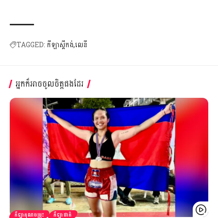
TAGGED:
កីឡាស្គីកង់
លេនី
អ្នកក៏អាចចូលចិត្តផងដែរ
កីឡាគុណចម្រុះ
កីឡាជាតិ