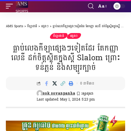
Aa
Font
Resizer
AMS Sports
>
កីឡាជាតិ
>
ផ្សេងៗ
>
ធ្លាប់លេងកីឡាផ្សេងៗទៀតដែរ តែកញ្ញា លេនី ដក់ចិត្តស្អិតក្នុងស្គី Slalom ព្រោះទន់ភ្លន់ និងសម្បូរក្បាច់
កីឡាជាតិ
ផ្សេងៗ
ធ្លាប់លេងកីឡាផ្សេងៗទៀតដែរ តែកញ្ញា
លេនី ដក់ចិត្តស្អិតក្នុងស្គី Slalom ព្រោះ
ទន់ភ្លន់ និងសម្បូរក្បាច់
0 នាទីអាន
sok sovanpanha
Last updated: May 1, 2024 5:23 pm