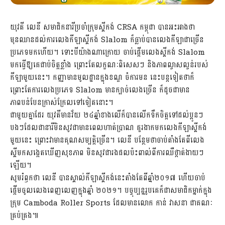
យុវតី លេនី សមាជិកនារីប្រចាំក្រុមស្គីកង់ CRSA កម្ពុជា បានអះអាងថា
មុនឈានដល់ការលេងកីឡាស្គីកង់ Slalom ក៏ធ្លាប់បានលេងកីឡាជាច្រើន
ប្រភេទមកហើយ។ ទោះបីយ៉ាងណាក្រោយ ចាប់ផ្តើមលេងស្គីកង់ Slalom
មកធ្វើឱ្យគេជាប់ចិត្តខ្លាំង ព្រោះតែលក្ខណៈពិសេសៗ និងភាព​ល្វាសល្វន់របស់
កីឡាមួយនេះ។ កញ្ញាមានមូលដ្ឋានក្នុងខណ្ឌ ចំការមន នេះបន្តទៀតថាក៏
ព្រោះតែការលេងប្រភេទ Slalom មានក្បាច់លេងច្រើន ក៏ដូចជាមាន
ភាពបន់បែនកា្រស់​ក្រែលទៅទៀតនោះ។
ជាមួយគ្នាដែរ យុវតីមានវ័យ ២៤ឆ្នាំខាងលើក៏បានលើកទឹកចិត្តទៅដល់ប្អូនៗ
បងៗដែលជានារីមិនសូវជាមានពេលហាត់ប្រាណ គួរងាកមកលេងកីឡាស្គីកង់
មួយនេះ ព្រោះវាមានគុណសម្បត្តិច្រើន។ លេនី បន្ថែមថាចាប់តាំងតែពីលេង
ស្គីមកសង្កេតឃើញសុខភាព មិនសូវជារងផលប៉ះពាល់ពីការឈឺថ្កាត់ងាយៗ
ឡើយ។
សូមរំឭកថា លេនី បានស្គាល់កីឡាស្គីកង់នេះតាំងតែពីឆ្នាំ២០១៧ ហើយចាប់់
ផ្តើមចូលលេងពេញលេញក្នុងឆ្នាំ ២០២១។ បច្ចុប្បន្នរូបគេក៏ជាសមាជិកម្នាក់ក្នុង
ក្រុម Camboda Roller Sports ដែលមានលោក កាន់ វាសនា ជាគណៈ
គ្រប់គ្រង៕