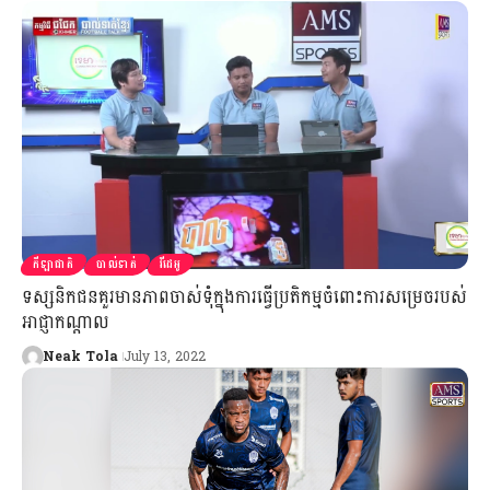
កីឡាជាតិ
បាល់ទាត់
វីដេអូ
ទស្សនិកជនគួរមានភាពចាស់ទុំក្នុងការធ្វើប្រតិកម្មចំពោះការសម្រេចរបស់
អាជ្ញាកណ្ដាល
Neak Tola
July 13, 2022