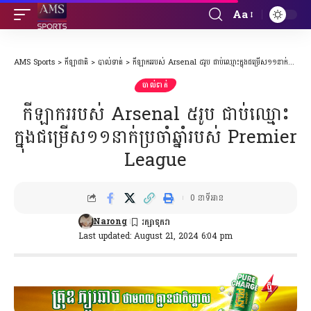
Aa
Font
Resizer
AMS Sports
>
កីឡាជាតិ
>
បាល់ទាត់
>
កីឡាកររបស់ Arsenal ៥រូប ជាប់ឈ្មោះក្នុងជម្រើស១១នាក់ប្រចាំឆ្នាំរបស់ Premier League
បាល់ទាត់
កីឡាកររបស់ Arsenal ៥រូប ជាប់ឈ្មោះ
ក្នុងជម្រើស១១នាក់ប្រចាំឆ្នាំរបស់ Premier
League
0 នាទីអាន
Narong
Last updated: August 21, 2024 6:04 pm