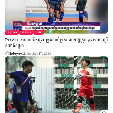
កីឡាជាតិ
បាល់ទាត់
វីដេអូ
Privat សប្បាយចិត្តព្រោះគ្រួសារគាំទ្រការលេងឱ្យក្រុមបាល់ទាត់ជម្រើ
សជាតិកម្ពុជា
kdeycv11
October 17, 2023