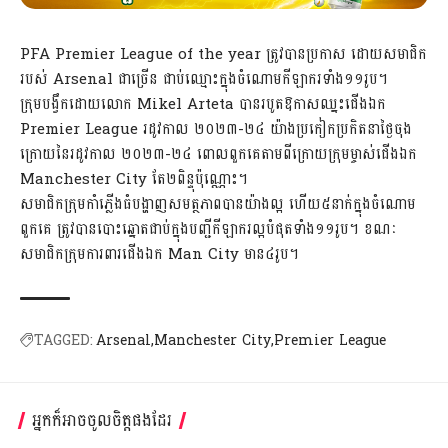
PFA Premier League of the year ត្រូវបានប្រកាស ដោយសមាជិក
របស់ Arsenal ជាច្រើន ជាប់ឈ្មោះក្នុងចំណោមកីឡាករទាំង១១រូប។
ក្រុមបង្វឹកដោយលោក Mikel Arteta បានរបូតឱកាសឈ្នះជើងឯក
Premier League រដូវកាល ២០២៣-២៤ យ៉ាងប្រកៀកប្រកិតនាថ្ងៃចុង
ក្រោយនៃរដូវកាល ២០២៣-២៤ ពោលពួកគេតាមពីក្រោយក្រុមម្ចាស់ជើងឯក
Manchester City តែ២ពិន្ទុប៉ុណ្ណោះ។
សមាជិកក្រុមកាំភ្លើងធំបង្ហាញសមត្ថភាពបានយ៉ាងល្អ ហើយ៥នាក់ក្នុងចំណោម
ពួកគេ ត្រូវបានបោះឆ្នោតជាប់ក្នុងបញ្ជីកីឡាករល្អបំផុតទាំង១១រូប។ ខណៈ
សមាជិកក្រុមការពារជើងឯក Man City មាន៤រូប។
TAGGED:
Arsenal
Manchester City
Premier League
អ្នកក៏អាចចូលចិត្តផងដែរ