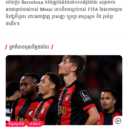
ហើយក្លិប Barcelona ក៏នឹងត្រូវរងពិន័យ៣០០០អឺរ៉ូផងដែរ សម្រាប់ការ
អបអរគ្រាប់បាល់របស់ Messi នេះបើតាមច្បាប់របស់ FIFA ដែលហាមប្រាម
មិនឱ្យកីឡាករ ដោះអាវបង្ហាញ រូបសញ្ញា ឡូហ្គោ ពាក្យស្លោក និង រូបគំនូរ
ជាដើម៕
អ្នកក៏អាចចូលចិត្តផងដែរ
កីឡាអន្តរជាតិ
បាល់ទាត់