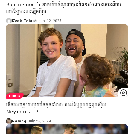
Bournemouth អាចកើបចំណូលបានជិត១៥០លានផោនពីការ
លក់ខ្សែការពារឆ្នើមបីរូប
Neak Tola
August 12, 2025
បាល់ទាត់
តើនរណាខ្លះជាម្ដាយនៃកូនទាំង៣ របស់​ខ្សែប្រយុទ្ធប្រេស៊ីល
Neymar Jr.?
Narong
July 25, 2024