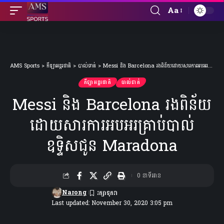
Aa
Font
Resizer
AMS Sports
>
កីឡាអន្តរជាតិ
>
បាល់ទាត់
>
Messi និង Barcelona រងពិន័យដោយសារការអបអរគ្រាប់បាល់ ឧទ្ទិសជូន Maradona
កីឡាអន្តរជាតិ
បាល់ទាត់
Messi និង Barcelona រងពិន័យ
ដោយសារការអបអរគ្រាប់បាល់
ឧទ្ទិសជូន Maradona
0 នាទីអាន
Narong
Last updated: November 30, 2020 3:05 pm