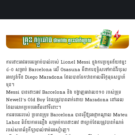
ការដោះអាវអបអរគ្រាប់បាល់របស់ Lionel Messi ក្នុងការប្រកួតជ័យជម្នះ
៤-០ សម្រាប់ Barcelona លើ Osasuna គឺជាការឧទ្ទិសទៅកាន់វីរបុរស
អាហ្សង់ទីន Diego Maradona ដែលបានចែកឋានកាលពីថ្ងៃពុធសប្ដាហ៍
មុន។
Messi បានដោះអាវ Barcelona និង បង្ហាញអាវលេខ១០ របស់ក្រុម
Newell’s Old Boy ដែលត្រូវបានពាក់ដោយ Maradona នៅពេល
ដែលលោកប្រកបអាជីពនៅទីនោះ។
ការអបអររបស់ ប្រធានក្រុម Barcelona បានធ្វើឱ្យអាជ្ញាកណ្ដាល Mateu
Lahoz ពិន័យកាតលឿង សម្រាប់ការដោះអាវ ជាច្បាប់ដែលត្រូវបានកំណត់
របស់សហព័ន្ធកីឡាបាល់ទាត់អេស្ប៉ាញ។