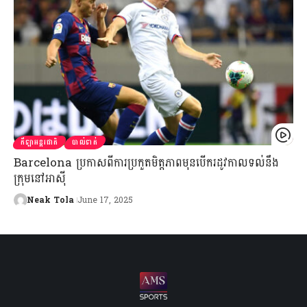
កីឡាអន្តរជាតិ
បាល់ទាត់
Barcelona ប្រកាសពីការប្រកួតមិត្តភាពមុនបើករដូវកាលទល់នឹង
ក្រុមនៅអាស៊ី
Neak Tola
June 17, 2025