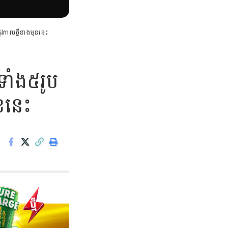
វកាលថ្មីខាងមុខនេះ
ាំង៥រូប
ខនេះ