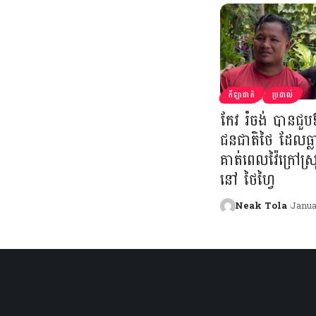
កីឡាជាតិ
ប្រដាល់
កែវ រំចង់ បានជួប
ជនជាតិថៃ ដែលធ្លា
គាត់ពេលវ៉ៃក្រៅស
នៅ ថៃហ្វៃ
Neak Tola
Janua