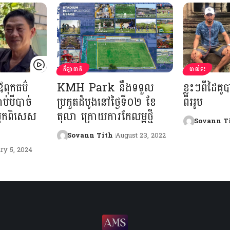
កីឡាជាតិ
បាល់ទះ
ឪពុកធម៌
KMH Park នឹងទទួល
ខ្លះៗពីដៃគូ
ប់បីបាច់
ប្រកួតដំបូងនៅថ្ងៃទី០២ ខែ
ពីររូប
្រុកពិសេស
តុលា ក្រោយការកែលម្អថ្មី
Sovann T
Sovann Tith
August 23, 2022
ry 5, 2024