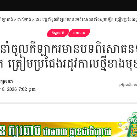
កីឡាជាតិ
>
បាល់ទាត់
>
ISI បន្តនាំចូលកីឡាករមានបទពិសោធនទាំង៥រូបទៀត ត្រៀមប្រជែងរដូ
កីឡាជាតិ
បាល់ទាត់
្តនាំចូលកីឡាករមានបទពិសោធនទ
 ត្រៀមប្រជែងរដូវកាលថ្មីខាងមុ
ចែករំលែក
 8, 2026 7:02 pm