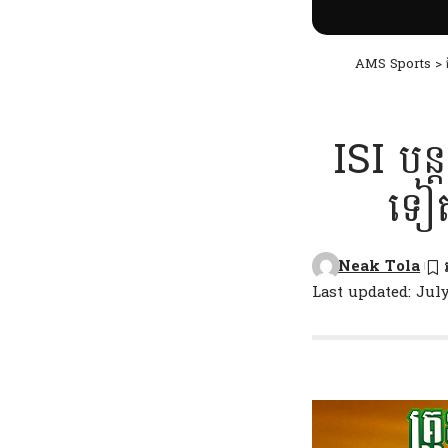
AMS Sports
>
ISI បន
ទៀត
Neak Tola
Last updated: July