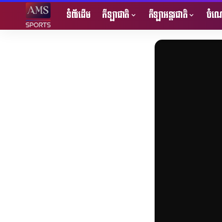
ទំព័រដើម
កីឡាជាតិ
កីឡាអន្តរជាតិ
ចំណេ