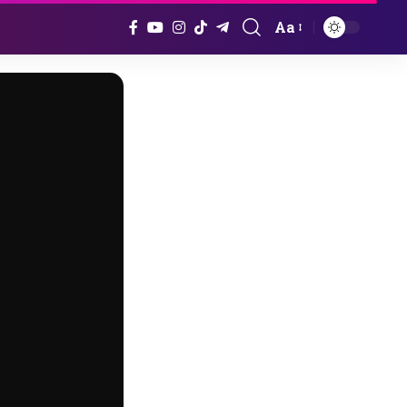
Aa
Font
Resizer