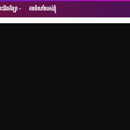
ះដឹងកីឡា
ការចំណាំរបស់ខ្ញុំ