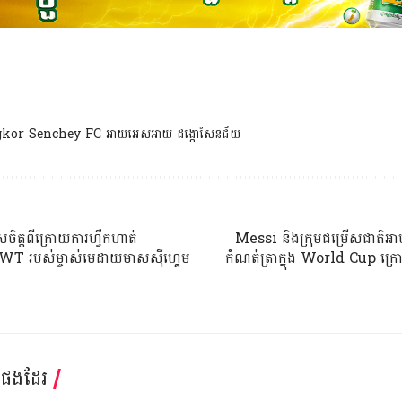
kor Senchey FC អាយអេសអាយ ដង្កោសែនជ័យ
ិត្តពីក្រោយការហ្វឹកហាត់
Messi និងក្រុមជម្រើសជាតិអាហ្
ដូ WT របស់ម្ចាស់មេដាយមាសស៊ីហ្គេម
កំណត់ត្រាក្នុង World Cup 
្តផងដែរ