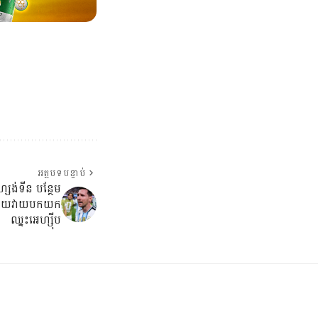
អត្ថបទបន្ទាប់
សង់ទីន បន្ថែម
ក្រោយវាយបកយក
ឈ្នះអេហ្ស៊ីប