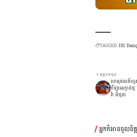
TAGGED:
ISI Dang
អត្ថបទមុន
ហេតុផលដ៏ហួសច
កីឡាតេក្វាន់
វ៉ា មិថុនា
អ្នកក៏អាចចូលចិត