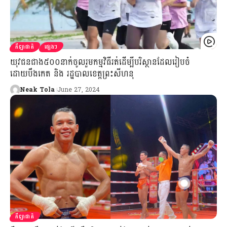
កីឡាជាតិ
ផ្សេងៗ
យុវជនជាង៥០០នាក់ចូលរួមកម្មវិធីរត់ដើម្បីបរិស្ថានដែលរៀបចំ
ដោយបឹងកេត និង រដ្ឋបាលខេត្តព្រះសីហនុ
Neak Tola
June 27, 2024
កីឡាជាតិ