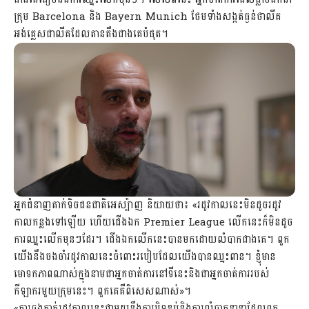
ក្រុម Barcelona និង Bayern Munich ថែមទាំង​សង្កត់ធ្ងន់​ថា​លីគ​
អង់គ្លេស​ជា​លីគ​ដែល​តានតឹង​ជាង​គេ​បំផុត​​។
អ្នក​ជំនាញ​តាក់ទិច​ជនជាតិអេស្ប៉ាញ និយាយថា​៖ «រដូវកាលនេះ​មិន​ដូច​រដូវ
កាល​​កន្លង​ទៅ​​ឡើយ ហើយ​ជើងឯក Premier League លើក​នេះ​​ក៏​មិន​ដូច​
ការ​ឈ្នះ​លើក​​មុន​ៗ​ដែរ​។ ជើង​ឯកលើក​នេះ​បាន​មក​ដោយ​លំបាក​ជាងគេ​។ ពួក​
យើង​នឹង​ចងចាំ​រដូវកាល​នេះ​ចំពោះ​របៀប​ដែល​យើង​បាន​ឈ្នះ​ពាន​។ ខ្ញុំ​មាន​
មោទកភាព​ណាស់​​ក្នុង​នាម​ជា​អ្នកចាត់ការ​នៅ​ទីនេះ​និងជា​អ្នកចាត់ការ​​របស់​
កីឡាករ​មួយក្រុមនេះ​។ ពួក​គេ​គឺ​​​ពិសេស​ណាស់​»​។
«ការ​ឆ្លង​កាត់​​រដូវកាល​នេះ​ជាមួយ​នឹង​ការ​បិទខ្ទប់​​និង​ការ​លំបាក​នានា​ដែល​ពួក​