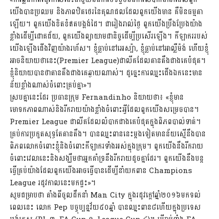
យើង​បានប្រឈម និង​ភាព​ឋិតថេរ​នៃ​គុណផល​ដែល​ពួក​យើង​មាន គឺ​​មិន​ធម្មតា​
ឡើយ​។ ពួក​យើង​​ខិតខំ​​ឥត​បង្អង់​ដៃ​។ ជា​រៀងរាល់​ថ្ងៃ ពួក​យើង​ប្រឹងប្រែង​​យ៉ាង
ខ្លាំង​​ដើម្បី​ជោគជ័យ, ពួក​យើង​ព្យាយាម​​ជានិច្ច​ដើម្បី​ប្រសើរ​ឡើង​។ ​កីឡាករ​របស់​
យើង​ឡើង​ជើង​វិញ​យ៉ាង​​រហ័ស​។ ខ្ញុំ​ធ្លាប់​នៅ​អេស្ប៉ា, ខ្ញុំ​ធ្លាប់​នៅ​អាល្លឺម៉ង់ ហើយ​ខ្ញុំ​
អាច​និយាយ​​​ថា​នេះ​(Premier League)​ជា​លីគ​ដែល​​តានតឹង​ជាង​គេ​បំផុត​។ ​​
ខ្ញុំ​និយាយ​បាន​ថា​តានតឹង​ជាង​គេ​ឆ្ងាយ​ណាស់​។ ដូច្នេះ​​ការ​ឈ្នះ​ជើងឯក​នេះមាន​
ន័យ​ខ្លាំង​ណាស់​ចំពោះ​គ្រប់​គ្នា​»​។
ស្រប​គ្នា​នេះ​ដែរ ប្រធាន​ក្រុម Fernandinho ​និយាយ​ថា​៖ «ខ្ញុំ​មាន​
មោទកភាព​ណាស់​និង​រីករាយ​យ៉ាង​ខ្លាំង​ចំពោះ​អ្វីដែល​ពួក​យើង​សម្រេច​បាន​។
Premier League ជា​លីគ​ដែល​​លំបាក​​​​ជាង​គេ​បំផុត​ក្នុង​ពិភព​បាល់ទាត់​។
គ្រប់​ការ​ប្រកួត​សុទ្ធ​តែ​តានតឹង​។ បាន​ឈ្នះ​ពាន​នេះ​ម្ដង​ទៀត​មានន័យ​​ស្មើ​នឹង​បាន​
ពិភពលោក​​ចំពោះ​ខ្ញុំ​និង​ចំពោះ​​​កីឡាករ​​ទាំង​អស់​ក្នុង​ក្រុម​​។ ពួក​យើង​នឹង​រីករាយ​
ចំពោះ​វេលា​នេះ​និង​សង្ឃឹមថា​អ្នកគាំទ្រ​​នឹង​រីករាយ​ដូច​គ្នា​ដែរ​។ ពួក​យើង​នឹង​បន្ត​
ធ្វើ​គ្រប់​យ៉ាង​ដែល​ពួក​យើង​អាច​ធ្វើ​បាន​ដើម្បី​នាំ​យក​ពាន Champions
League ​រដូវកាល​នេះ​មក​ផ្ទះ​»​។
សូម​ជម្រាប​ថា តាំង​ពី​ចូល​ដឹកនាំ Man City ក្នុង​រដូវ​ក្ដៅ​ឆ្នាំ​២០១៦​មក​ទល់
ពេលនេះ លោក Pep បច្ចុប្បន្ន​វ័យ​៥០​ឆ្នាំ បាន​ឈ្នះ​ពាន​៨​ហើយ​ក្នុង​ប្រទេស​