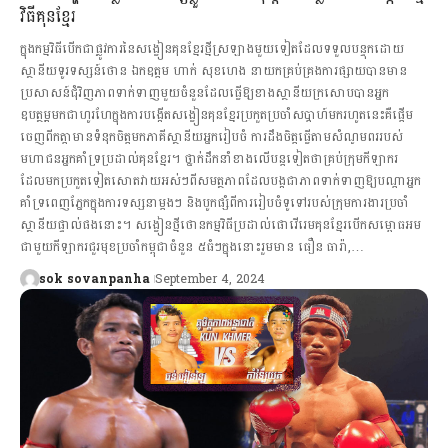
វិធីគុនខ្មែរ
ក្នុងកម្មវិធីបើកជាផ្លូវការនៃសង្វៀនគុនខ្មែរថ្មីស្រឡាងមួយទៀតដែលទទួលបន្ទុកដោយ
ស្ថានីយទូរទស្សន៍ថោន ឯកឧត្តម ហាក់ សុខហេង នាយកគ្រប់គ្រងការផ្សាយបានមាន
ប្រសាសន៍ជុំវិញភាពទាក់ទាញមួយចំនួនដែលធ្វើឱ្យខាងស្ថានីយក្រសោបបានអ្នក
ឧបត្ថម្ភមកជាហូរហែក្នុងការបង្កើតសង្វៀនគុនខ្មែរប្រកួតប្រចាំសប្តាហ៍មករហូតនេះគឺផ្តើម
ចេញពីកត្តាមានទំនុកចិត្តមកភាគីស្ថានីយអ្នករៀបចំ ការដឹងចិត្តធ្វើតាមសំណូមពររបស់
មហាជនអ្នកគាំទ្រប្រដាល់គុនខ្មែរ។ ថ្នាក់ដឹកនាំខាងលើបន្តទៀតថាគ្រប់ក្រុមកីឡាករ
ដែលមកប្រកួតទៀតសោតវាយអស់ៗពីសមត្ថភាពដែលបង្កជាភាពទាក់ទាញឱ្យបណ្តាអ្នក
គាំទ្រពេញភ្នែកក្នុងការទស្សនាម្តងៗ និងបូកផ្សំពីការរៀបចំទូទៅរបស់ក្រុមការងារប្រចាំ
ស្ថានីយផ្ទាល់ផងនោះ។ សង្វៀនថ្មីថោនកម្មវិធីប្រដាល់ផោវើរេមគុនខ្មែរបើកសម្ពោធអម
ជាមួយកីឡាករជួរមុខប្រចាំកម្ពុជាចំនួន ៥ធំៗក្នុងនោះរួមមាន ធឿន ធារ៉ា,…
sok sovanpanha
September 4, 2024