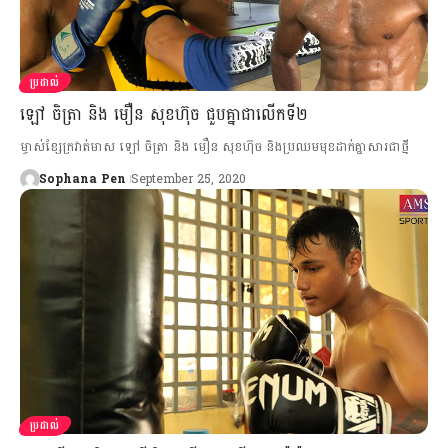
ប្រដាល់
ឡៅ ចិត្រា និង មឿន សុខហ៊ុច ជួបគ្នាជាលើកទី២
ម្ចាស់ខ្សែក្រវាត់មាស ឡៅ ចិត្រា និង មឿន សុខហ៊ុច និងប្រឈមមុខដាក់គ្នាសារជាថ្មី
Sophana Pen
September 25, 2020
ប្រដាល់