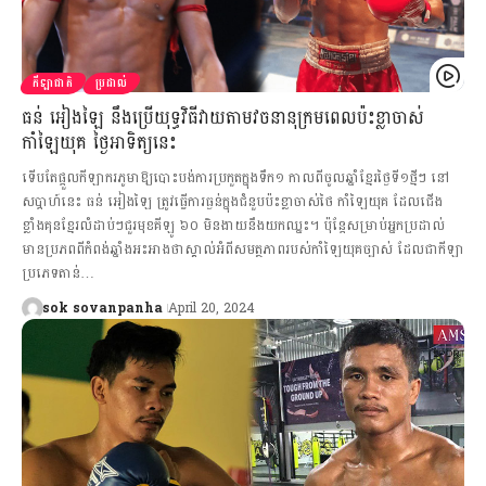
កីឡាជាតិ
ប្រដាល់
ធន់ អៀងឡៃ នឹងប្រើយុទ្ធវិធីវាយតាមវចនានុក្រមពេលប៉ះខ្លាចាស់
កាំឡៃយុគ ថ្ងៃអាទិត្យនេះ
ទើបតែផ្តួលកីឡាករភូមាឱ្យបោះបង់ការប្រកួតក្នុងទឹក១ កាលពីចូលឆ្នាំខ្មែរថ្ងៃទី១ថ្មីៗ នៅ
សប្តាហ៍នេះ ធន់ អៀងឡៃ ត្រូវធ្វើការធ្ងន់ក្នុងជំនួបប៉ះខ្លាចាស់ថៃ កាំឡៃយុគ ដែលជើង
ខ្លាំងគុនខ្មែរលំដាប់ៗជួរមុខគីឡូ ៦០ មិនងាយនឹងយកឈ្នះ។ ប៉ុន្តែសម្រាប់អ្នកប្រដាល់
មានប្រភពពីកំពង់ឆ្នាំងអះអាងថាស្គាល់អំពីសមត្ថភាពរបស់កាំឡៃយុគច្បាស់ ដែលជាកីឡា
ប្រភេទតាន់…
sok sovanpanha
April 20, 2024