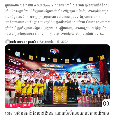
ក្នុងកិច្ចសម្ភាសន៍ជាមួយ AMS Sports ឯកឧត្តម ហាក់ សុខហេង បានលម្អិតអំពីចំណុច
សំខាន់ៗសម្រាប់ការនាំកីឡាករគុនខ្មែររបស់យើងទៅប្រកួតនៅទឹកដីប្រទេសកូរ៉េខាងត្បូង
លើកដំបូងនេះថា ការចេញក្រៅស្រុកលើកនេះគឺជាការរៀបចំទាំងស្រុកពីខាងភាគី
ស្ថានីយផ្ទាល់ជាមួយនិងអ្នកឧបត្ថម្ភកម្មវិធី។ ថ្នាក់ដឹកនាំដដែលបន្ថែមទៀតថាកន្លងមកថោន
ត្រឹមតែនាំក្រុមកីឡាករគុនខ្មែរទៅប្រកួតតាមសង្វៀនរបស់ប្រទេសគេស្រាប់ៗ ប៉ុន្តែលើក
នេះចេញទៅឈុតធំមានទាំងកីឡាករ អ្នកបច្ចេកទេសផ្សាយ និងក្រុមភ្លេងជាដើម។…
sok sovanpanha
September 11, 2024
កីឡាជាតិ
ប្រដាល់
ថោន បង្ហើបពីគន្លឹះដែលនាំឱ្យខ្លួន ឈរជាប៉ុស្តិ៍លេចធ្លោលើការបង្កើតកម្ម