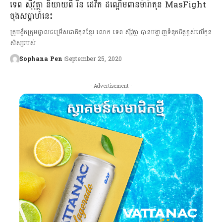
ទេព ស៊ីវុត្ថា និយាយពី រិន ដេវីត ដណ្ដើមពានម៉ារ៉ាតុន MasFight
ចុងសប្ដាហ៍នេះ
គ្រូបង្វឹកក្រុមថ្នាលជម្រើសជាតិគុនខ្មែរ លោក ទេព ស៊ីវុត្ថា បានបង្ហាញទំនុកចិត្តខ្ពស់លើកូន
សិស្សរបស់
Sophana Pen
September 25, 2020
- Advertisement -