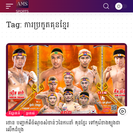
Tag:
ការប្រកួតគុនខ្មែរ
កីឡាជាតិ
ប្រដាល់
ថោន បញ្ជាក់ពីចំណុចសំខាន់ៗនៃការនាំ គុនខ្មែរ ទៅកូរ៉េខាងត្បូងជា
លើកដំបូង