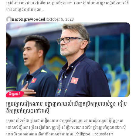
ត្រូវចំពោះលទ្ធផលទៅលើការសម្រចចិត្តនោះ។ លោកថ្លែងបែបនេះក្នុងសន្និសីទសារព័ត៏
មាននៅថ្ងៃទី០៤ខែ តុលា…
narongrewooded
October 5, 2023
កីឡាជាតិ
គ្រូបង្គោលវៀតណាម បង្ហាញការយល់ឃើញកម្រិតក្រុមរបស់ខ្លួន ធៀប
នឹងក្រុមកំពូលៗនៅអាស៊ី
ក្រុមបាល់ទាត់ជម្រើសជាតិវៀតណាម ជាក្រុមកំពូលមួយនៅអាស៊ីអាគ្នេយ៍ ប៉ុន្ដែពួកគេ
នៅសល់រឿងជាច្រើនទៀតដែលត្រូវធ្វើ ដើម្បីអាចឈានដល់កម្រិតក្រុមកំពូលនៅអាស៊ី
នេះបើយោងតាមការលើកឡើងរបស់គ្រូបង្គោល Philippe Troussier។