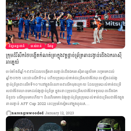
កីឡាអន្តរជាតិ
បាល់ទាត់
វីដេអូ
ក្រុមដំរីសឹកថៃបង្កើតកំណត់ត្រាក្នុងវគ្គផ្ដាច់ព្រ័ត្រពានរង្វាន់ជើងឯកអាស៊ី
អាគ្នេយ៍
ចាប់តាំងពីឆ្នាំ១៩៩៦ដែលបង្កើតពានរង្វាន់ជើងឯកអាស៊ីអាគ្នេយ៏មក រហូតមកដល់
ឆ្នាំ២០២២ នេះជាលើកទី១៤ ហើយក្រុមបាល់ទាត់ជម្រើសជាតិថៃបានឡើងដល់វគ្គ
ផ្តាច់ព្រ័ត្រជាលើកទី១០។នៅក្នុងចំណោម៩លើកចុងក្រោយ ដែលក្រុមបាល់ទាត់ជម្រើ
សជាតិថៃឈានមកដល់វគ្គផ្ដាច់ព្រ័ត្រ ក្នុងនោះក្រុមជម្រើសជាតិថៃទទួលបានជើងឯក
ចំនួន៦ លើករួចមកហើយ។ ដំណើរមកកាន់វគ្គផ្ដាច់ព្រ័ត្រក្រុមបាល់ទាត់ជម្រើសជាតិថៃក្នុង
ពានរង្វាន់ AFF Cup 2022 នេះក្រុមថៃស្ថិតនៅក្នុងពូលA…
narongrewooded
January 12, 2023