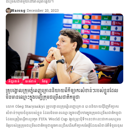
ជម្រើសជាតិមួយនៅអាស៊ីអាគ្នេយ៍។
Narong
December 20, 2023
កីឡាជាតិ
បាល់ទាត់
វីដេអូ
គ្រូបង្គោលក្រុមភ្នំពេញក្រោននិយាយពីកីឡាករសំខាន់ៗរបស់ខ្លួនដែល
មិនមានឈ្មោះក្នុងបញ្ជីក្រុមជម្រើសជាតិកម្ពុជា
លោក Oleg Starynskyi គ្រូបង្គោលក្រុមភ្នំពេញក្រោន បាននិយាយជុំវិញកីឡាករ
សំខាន់ៗមួយចំនួនរបស់ខ្លួន ដែលមិនមានឈ្មោះក្នុងបញ្ជីបឋមក្នុងក្រុមជម្រើសជាតិកម្ពុជា
ដែលត្រៀមធ្វើការប្រកួត FIFA World Cup វគ្គជម្រុះជុំទី១នេះថានេះជាការសម្រេច
ចិត្តរបស់គ្រូក្រុមជម្រើសជាតិកម្ពុជាក្នុងការជ្រើសរើសកីឡាករតែអ្វីដែលសំខាន់គឺទំនួលខុស