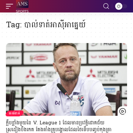
Tag:
បាល់ទាត់អាស៊ីអាគ្នេយ៍
បាល់ទាត់
ក្លឹបខ្លាំងមួយនៃ V. League 1 ដែលមានប្រវត្តិជោគជ័យ
ស្រដៀងបឹងកេត តែងតាំងគ្រូបង្គោលដែលថៃទើបបញ្ចប់កុងត្រា