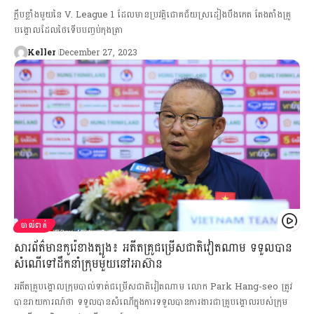
ក្លឹបខ្លាំងមួយនៃ V. League 1 ដែលមានប្រវត្តិជោគជ័យស្រដៀងបឹងកេត តែងតាំងគ្រូ
បង្គោលដែលថៃទើបបញ្ចប់កុងត្រា
Keller
December 27, 2023
បាល់ទាត់
សារព័ត៌មានកូរ៉េខាងត្បូង៖ អតីតគ្រូជម្រើសជាតិវៀតណាម ទទួលបាន
សំណើទៅដឹកនាំក្រុមមួយនៅអាស៊ាន
អតីតគ្រូបង្គោលក្រុមបាល់ទាត់ជម្រើសជាតិវៀតណាម លោក Park Hang-seo ត្រូវ
បានរាយការណ៍ថា ទទួលបានសំណើក្នុងការទទួលបានការងារជាគ្រូបង្គោលរបស់ក្រុម