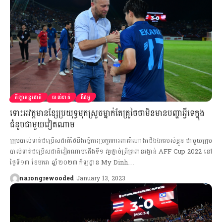
កីឡាអន្តរជាតិ
បាល់ទាត់
វីដេអូ
ទោះអវត្តមានខ្សែប្រយុទ្ធមុតស្រួចម្នាក់តែគ្រូថៃថាមិនមានបញ្ហាអ្វីទេក្នុង
ជំនួបជាមួយវៀតណាម
ក្រុមបាល់ទាត់ជម្រើសជាតិថៃនឹងធ្វើការប្រកួតការពារតំណាងជើងឯករបស់ខ្លួន ជាមួយក្រុម
បាល់ទាត់ជម្រើសជាតិវៀតណាមជើងទី១ វគ្គផ្ដាច់ព្រ័ត្រពានរង្វាន់ AFF Cup 2022 នៅ
ថ្ងៃទី១៣ ខែមករា ឆ្នាំ២០២៣ កីឡដ្ឋាន My Dinh…
narongrewooded
January 13, 2023