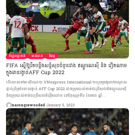
កីឡាអន្តរជាតិ
បាល់ទាត់
វីដេអូ
FIFA ស្នើឱ្យរឹតបន្តឹងសន្តិសុខជំនួបរវាង ឥណ្ឌូណេស៊ី និង វៀតណាម
ក្នុងពានរង្វាន់AFF Cup 2022
បើយោងទៅតាមវិបសាយ VNexpress International ការប្រកួតវគ្គពាក់កណ្តាល
ផ្តាច់ព្រ័ត្រនៃពានរង្វាន់ AFF Cup 2022 រវាងក្រុមបាល់ទាត់ជម្រើសជាតិឥណ្ឌូណេស៊ី
និងក្រុមបាល់ទាត់ជម្រើសជាតិវៀតណាម នៅថ្ងៃសុក្រទី៦ ខែមករា ឆ្នាំ…
narongrewooded
January 5, 2023