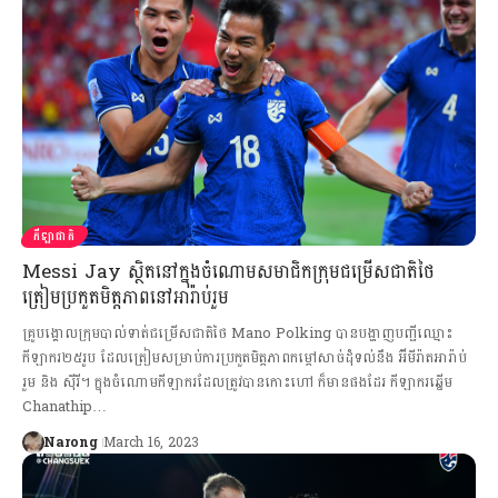
កីឡាជាតិ
Messi Jay ស្ថិតនៅក្នុងចំណោមសមាជិកក្រុមជម្រើសជាតិថៃ
ត្រៀមប្រកួតមិត្តភាពនៅអារ៉ាប់រួម
គ្រូបង្គោលក្រុមបាល់ទាត់ជម្រើសជាតិថៃ Mano Polking បានបង្ហាញបញ្ជីឈ្មោះ
កីឡាករ២៥រូប ដែលត្រៀមសម្រាប់ការប្រកួតមិត្តភាពកម្ដៅសាច់ដុំទល់នឹង អ៊ីមីរ៉ាតអារ៉ាប់
រួម និង ស៊ីរី។ ក្នុងចំណោមកីឡាករដែលត្រូវបានកោះហៅ ក៏មានផងដែរ កីឡាករឆ្នើម
Chanathip…
Narong
March 16, 2023