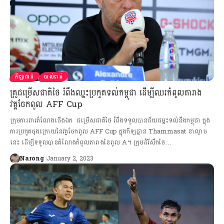
កីឡាជាតិ
បាល់ទាត់
គ្រូជម្រើសជាតិថៃ រំពឹងឈ្នះប្រកួតទល់កម្ពុជា ដើម្បីឈរកំពូលតារាង
វគ្គចែកពូល AFF Cup
ក្រុមការពារតំណែងជើងឯក​ ជម្រើសជាតិថៃ រំពឹងទទួលបានជ័យជម្នះទល់នឹងកម្ពុជា ក្នុង
ការប្រកួតចុងក្រោយនៃវគ្គចែកពូល AFF Cup ក្នុងកីឡដ្ឋាន Thammasat នាល្ងាច
នេះ ដើម្បីទទួលបានតំណែងកំពូលតារាងនៃពូល A។ ក្រុមដំរីសឹកថៃ…
Narong
January 2, 2023