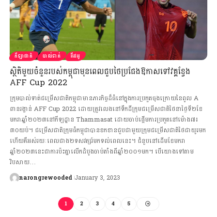
កីឡាជាតិ
បាល់ទាត់
វីដេអូ
ស្ថិតិមួយចំនួនរបស់កម្ពុជាមុនពេលជួបថៃប្រជែងឱកាសទៅវគ្គខ្វែង
AFF Cup 2022
ក្រុមបាល់ទាត់ជម្រើសជាតិកម្ពុជាមានភារកិច្ចដ៏ធំនៅក្នុងការប្រកួតចុងក្រោយនៃពូល A
ពានរង្វាន់ AFF Cup 2022 ដោយត្រូវលេងនៅទឹកដីក្រុមជម្រើសជាតិថៃនាថ្ងៃទី២ខែ
មករាឆ្នាំ២០២៣នៅកីឡដ្ឋាន Thammasat ដោយចាប់ផ្ដេីមការប្រកួតនៅម៉ោង៧៖
៣០យប់។ ជម្រើសជាតិក្រុមធំកម្ពុជាបានខកខានជួបជាមួយក្រុមជម្រើសជាតិថៃជាយូរមក
ហើយគឺអស់រយៈពេលជាង២ទសវត្សរ៍មកទល់ពេលនេះ។ ជំនួបនៅដើមខែមករា
ឆ្នាំ២០២៣នេះជាការប៉ះគ្នាលើកដំបូងចាប់តាំងពីឆ្នាំ២០០១មក។ បើយោងទៅតាម
វិបសាយ…
narongrewooded
January 3, 2023
1
2
3
4
5