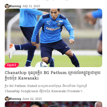
Narong
July 13, 2023
កីឡាជាតិ
Chanathip ចូលរួមក្លិប BG Pathum ក្រោយចែកផ្លូវគ្នាជាមួយ
ក្លិបជប៉ុន Kawasaki
ក្លិប BG Pathum United បានប្រកាសនាថ្ងៃពុធ ពីការនាំយក ខ្សែបម្រើ
Chanathip Songkrasin ពីក្លិបជប៉ុន Kawasaki Frontale។…
Narong
June 22, 2023