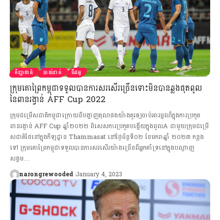
កីឡាជាតិ
បាល់ទាត់
វីដេអូ
ក្រុមគោព្រៃកម្ពុជាទទួលបានការសរសើរច្រើនទោះមិនបានឆ្លងផុតពូល
នៃពានរង្វាន់ AFF Cup 2022
ក្រុមជម្រើសជាតិកម្ពុជាក្រោយពីបង្ហាញគុណផងយ៉ាងគួរឲ្យចាប់អារម្មណ៏ក្នុងការប្រកួត
ពានរង្វាន់ AFF Cup ឆ្នាំ២០២២ ពិសេសការប្រកួតបង្ហើយក្នុងពូលA ជាមួយក្រុមជម្រើ
សជាតិថៃនៅក្នុងកីឡដ្ឋាន Thammasat នៅថ្ងៃច័ន្ទទី០២ ខែមករាឆ្នាំ ២០២៣ កន្លង
ទៅ ក្រុមគោព្រៃកម្ពុជាទទួលបានការសរសើរយ៉ាងច្រើនពីអ្នកគាំទ្រនៅក្នុងបណ្ដាញ
សង្គម…
narongrewooded
January 4, 2023