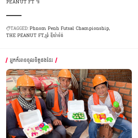
PEANUT FT ៕
TAGGED:
Phnom Penh Futsal Championship
THE PEANUT FT
ព្រំ ឌីយ៉ាម៉ង់
អ្នកក៏អាចចូលចិត្តផងដែរ