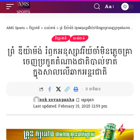
Aa
Font
Resizer
AMS Sports
>
កីឡាជាតិ
>
បាល់ទាត់
>
ព្រំ ឌីយ៉ាម៉ង់ រំឭកអនុស្សាវរីយ៍ចាំមិនភ្លេចគ្រាចេញប្រកួតតំណាងជាតិបាល់ទាត់ក្នុងសាលលើឆាកអន្តរជាតិ
កីឡាជាតិ
បាល់ទាត់
ព្រំ ឌីយ៉ាម៉ង់ រំឭកអនុស្សាវរីយ៍ចាំមិនភ្លេចគ្រា
ចេញប្រកួតតំណាងជាតិបាល់ទាត់
ក្នុងសាលលើឆាកអន្តរជាតិ
0 នាទីអាន
sok sovanpanha
Last updated: February 15, 2025 12:59 pm