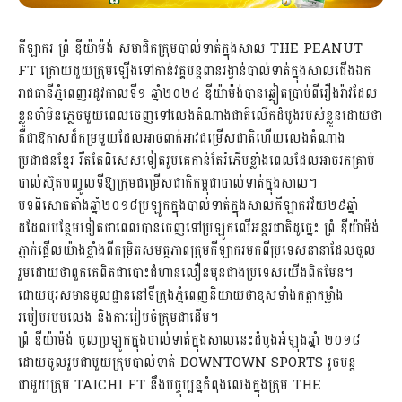
កីឡាករ ព្រំ ឌីយ៉ាម៉ង់ សមាជិកក្រុមបាល់ទាត់ក្នុងសាល THE PEANUT
FT ក្រោយជួយក្រុមឡើងទៅកាន់វគ្គបន្តពានរង្វាន់បាល់ទាត់ក្នុងសាលជើងឯក
រាជធានីភ្នំពេញរដូវកាលទី១ ឆ្នាំ២០២៤ ឌីយ៉ាម៉ង់បានឆ្លៀតប្រាប់ពីរឿងរ៉ាវដែល
ខ្លួនចាំមិនភ្លេចមួយពេលចេញទៅលេងតំណាងជាតិលើកដំបូងរបស់ខ្លួនដោយថា
គឺជាឱកាសដ៏កម្រមួយដែលអាចពាក់អាវជម្រើសជាតិហើយលេងតំណាង
ប្រជាជនខ្មែរ រឹតតែពិសេសទៀតរូបគេកាន់តែរំភើបខ្លាំងពេលដែលអាចរកគ្រាប់
បាល់ស៊ុតបញ្ចូលទីឱ្យក្រុមជម្រើសជាតិកម្ពុជាបាល់ទាត់ក្នុងសាល។
បទពិសោធតាំងឆ្នាំ២០១៨ប្រឡូកក្នុងបាល់ទាត់ក្នុងសាលកីឡាករវ័យ២៩ឆ្នាំ
ដដែលបន្ថែមទៀតថាពេលបានចេញទៅប្រឡូកលើអន្តរជាតិដូច្នេះ ព្រំ ឌីយ៉ាម៉ង់
ភ្ញាក់ផ្អើលយ៉ាងខ្លាំងពីកម្រិតសមត្ថភាពក្រុមកីឡាករមកពីប្រទេសនានាដែលចូល
រួមដោយថាពួកគេពិតជាបោះជំហានលឿនមុនជាងប្រទេសយើងពិតមែន។
ដោយបុរសមានមូលដ្ឋាននៅទីក្រុងភ្នំពេញនិយាយថាខុសទាំងកត្តាកម្លាំង
របៀបរបបលេង និងការរៀបចំក្រុមជាដើម។
ព្រំ ឌីយ៉ាម៉ង់ ចូលប្រឡូកក្នុងបាល់ទាត់ក្នុងសាលនេះដំបូងអំឡុងឆ្នាំ ២០១៨
ដោយចូលរួមជាមួយក្រុមបាល់ទាត់ DOWNTOWN SPORTS រួចបន្ត
ជាមួយក្រុម TAICHI FT នឹងបច្ចុប្បន្នកំពុងលេងក្នុងក្រុម THE