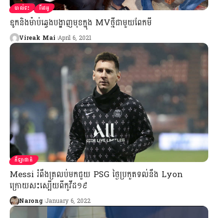
បាល់ទះ
វីដេអូ
ឌូកនិងម៉ាប់ឆ្វេងបង្ហាញមុខក្នុង MVថ្មីជាមួយពែកមី
Vireak Mai
April 6, 2021
កីឡាជាតិ
Messi រំពឹងត្រលប់មកជួយ PSG ថ្ងៃប្រកួតទល់នឹង Lyon
ក្រោយសះស្បើយពីកូវីដ១៩
Narong
January 6, 2022