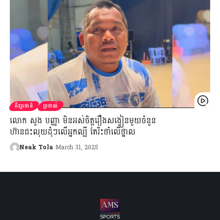
កីឡាជាតិ
ប្រដាល់
លោក សួង បញ្ញា មិនអស់ចិត្តរឿងសង្វៀនមួយចំនួន
ហ៊ានជះលុយដុំៗលើអ្នកល្បី តែរិះថាំលើថ្នាល
Neak Tola
March 31, 2025