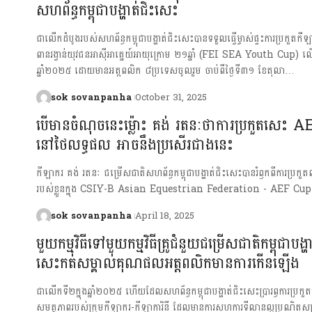
សហព័ន្ធកម្ពុជាបង្ហាត់ជិះសេះ
ជាលើកដំបូងរបស់សហព័ន្ធកម្ពុជាបង្ហាត់ជិះសេះបានទទួលធ្វើម្ចាស់ផ្ទះការប្រកួតក
ពានរង្វាន់យុវជនអាស៊ីអាគ្នេយ៍អាយុក្រោម ២១ឆ្នាំ (FEI SEA Youth Cup) 
ឆ្នាំ២០២៥ ដោយមានអត្តពលិក ៨ប្រទេសចូលរួម ចាប់ពីថ្ងៃទី៣១ ខែតុលា…
sok sovanpanha
October 31, 2025
បើមានចំណុចនេះម៉្លោះ គង់ រតនៈថាការប្រកួតសេះ
នៅថៃលទ្ធផល អាចនឹងប្រសើរជាងនេះ
កីឡាករ គង់ រតនៈ ជម្រើសជាតិសហព័ន្ធកម្ពុជាបង្ហាត់ជិះសេះបានរំឭកពីការប្រក
របស់ខ្លួនក្នុង CSIY-B Asian Equestrian Federation - AEF C
sok sovanpanha
April 18, 2025
មួយកម្មវិធីទៅមួយកម្មវិធីគ្រូជំនួយជម្រើសជាតិកម្ពុជាបង្ហា
សេះកត់សម្គាល់គុណផលអត្តពលិកមានការកើនឡើង
ជាលើកទី២ក្នុងឆ្នាំ២០២៥ ហើយដែលសហព័ន្ធកម្ពុជាបង្ហាត់ជិះសេះប្រារព្ធការប្រកួតធ
សមត្ថភាពរបស់ក្រុមកីឡាករ-កីឡាការិនី ដែលមានការសហការទីលានល្អប្រណិតសម្រ