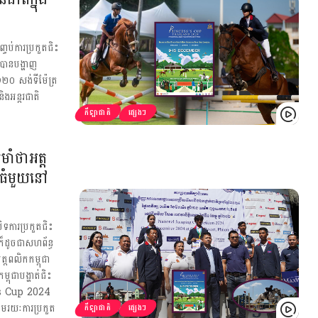
្ចប់ការប្រកួតជិះ
់បានបង្ហាញ
២០ សង់ទីម៉ែត្រ
ងអន្តរជាតិ
កីឡាជាតិ
ផ្សេងៗ
មាំថាអត្ត
ដ៏ធំមួយនៅ
បិទការប្រកួតជិះ
ក៏ដូចជាសហព័ន្ធ
្តពលិកកម្ពុជា
ពុជាបង្ហាត់ជិះ
ss’s Cup 2024
មរយៈការប្រកួត
កីឡាជាតិ
ផ្សេងៗ