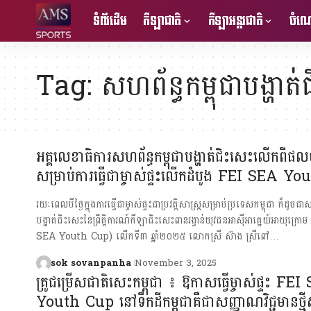
ទំព័រដើម
កីឡាជាតិ
កីឡាអន្តរជាតិ
ចំណេ
Tag:
សហព័ន្ធកម្ពុជាបង្ហាត
អគ្គលេខាធិការសហព័ន្ធកម្ពុជាបង្ហាត់ជិះសេះលើកពី
សម្រាប់ការធ្វើជាម្ចាស់ផ្ទះលើកដំបូង FEI SEA Y
រយៈពេលបីថ្ងៃក្នុងការធ្វើជាម្ចាស់ផ្ទះជាប្រវត្តិសាស្រ្តសម្រាប់ប្រទេសកម្ពុជា ក៏ដូចជាស
បង្ហាត់ជិះសេះនៃព្រឹត្តិការណ៍កីឡាជិះសេះពានរង្វាន់យុវជនអាស៊ីអាគ្នេយ៍អាយុក្រោម
SEA Youth Cup) លើកទី៣ ឆ្នាំ២០២៥ លោកស្រី ស៊ាង ស្រីពៅ…
sok sovanpanha
November 3, 2025
គ្រូជម្រើសជាតិសេះកម្ពុជា ៖ ឱកាសធ្វើម្ចាស់ផ្ទះ FE
Youth Cup នៅទឹកដីកម្ពុជាគឺជាសញ្ញាណវិជ្ជមានថ្មីស