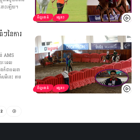
វឹកនោះឡើយ។
កីឡាជាតិ
ផ្សេងៗ
២ធំៗនៃការ
កកាន់ AMS
ងរយៈពេល
 និងក៏ជាចលនា
ើសពីនេះ តាម
កីឡាជាតិ
ផ្សេងៗ
2