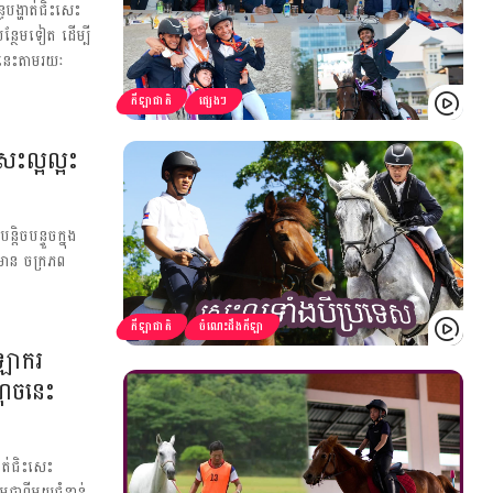
បង្ហាត់ជិះសេះ
បន្ថែមទៀត ដើម្បី
ីនេះតាមរយៈ
កីឡាជាតិ
ផ្សេងៗ
ះល្អល្អះ
ិចបន្ទួចក្នុង
មមាន ចក្រភព
កីឡាជាតិ
ចំណេះដឹងកីឡា
ីឡាករ
ំណុចនេះ
ហាត់ជិះសេះ
ុជាពីមួយជំនាន់