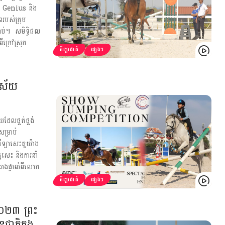
ឹប Genius និង
ពរបស់ក្រុម
ាប់។ សមិទ្ធិផល
ីក្រៅស្រុក
កីឡាជាតិ
ផ្សេងៗ
វិស័យ
ែលផ្គត់ផ្គង់
សម្រាប់
ៃកីឡាសេះតួយ៉ាង
វសេះ និងការនាំ
អាងផ្ទាល់ពីលោក
កីឡាជាតិ
ផ្សេងៗ
២៣ ព្រះ
ជាតិក្នុង