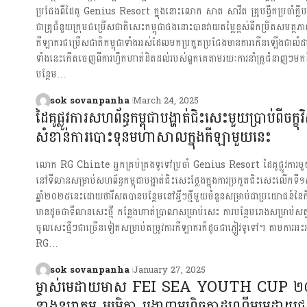
ប្រជែងពីដៃគូ Genius Resort ក្នុងនោះលោក សាត សាវីត គ្រូបង្វឹកប្រចាំក្ល
ជាគ្រូជំនួយក្រុមជម្រើសជាតិសេះកម្ពុជាផងនោះបានវាយតម្លៃខ្ពស់ពីកម្រិតសមត្ថភា
កីឡាករជម្រើសជាតិកម្ពុជាទាំងអស់ដែលមកប្រកួតប្រជែងមានការកើនឡើងជាលំដ
ទាំងនេះកើតចេញពីការហ្វឹកហាត់ដិតដល់របស់ពួកគេតាមរយៈការនាំគ្រូជំនាញៗមកព
បន្ថែម…
sok sovanpanha
March 24, 2025
ដៃគូផ្លូវការសហព័ន្ធកម្ពុជាបង្ហាត់ជិះសេះមួយប្រាប់ពីចក្ខុ
សំខាន់ការបោះទុនមហាសាលក្នុងកីឡាមួយនេះ
លោក RG Chinte អ្នកគ្រប់គ្រងទូទៅប្រចាំ Genius Resort ដៃគូផ្លូវការមួយដ
នៅទីលានសម្រាប់សហព័ន្ធកម្ពុជាបង្ហាត់ជិះសេះថ្លែងក្នុងការប្រកួតជិះសេះលើកទី១
ឆ្នាំ២០២៥នេះដោយថារីសតបានបន្ថែមនៅអ្វីៗថ្មីមួយចំនួនសម្រាប់ជាប្រយោជន៍ន
មានដូចជាទីលានសេះថ្មី កន្លែងហាត់ប្រាណសម្រាប់សេះ ការបន្ថែមរោងសម្រាប់សត្
ចូលសេះថ្មីៗជាច្រើនទៀតសម្រាប់តម្រូវការកីឡាករក៏ដូចជាភ្ញៀវទូទៅ។ តាមការអះ
RG…
sok sovanpanha
January 27, 2025
ម្ចាស់មេដាយមាស FEI SEA YOUTH CUP ២០
នាងនរោត្តម អម្រិតា បង្ហាញមហិច្ឆតាដណ្តើមមេដាយជូន