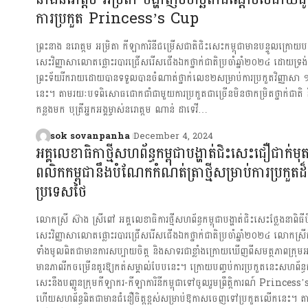
ការប្រកួត Princess’s Cup
ព្រះនាង នរោត្តម អម្រិតា កីឡាការិនីជម្រើសជាតិជិះសេះកម្ពុជាមានបន្ទូលក្រោយបញ
សេះវិញ្ញាសាលោតផ្លោះរបារជ្រើសរើសជើងឯកថ្នាក់ជាតិប្រចាំឆ្នាំ២០២៤ ដោយទ្រង
ព្រះទ័យរីករាយដោយបានទទួលបានចំណាត់ថ្នាក់លេខ២សម្រាប់ការប្រកួតវិញ្ញាសា ១
នេះ។ តាមរយៈបទពិសោធជោកជាំជាមួយការប្រកួតជាច្រើនមិនថាកម្រិតថ្នាក់ជាតិ និ
កន្លងមក បុត្រីអ្នកអង្គម្ចាស់នរោត្តម ណាន់ ដាទេវី…
sok sovanpanha
December 4, 2024
អគ្គលេខាធិកាថ្មីសហព័ន្ធកម្ពុជាបង្ហាត់ជិះសេះជឿជាក់មុត
ពលិកកម្ពុជានឹងបំណែកកំណត់ត្រាថ្មីសម្រាប់ការប្រកួត
ប្រទេសថៃ
លោកស្រី ស៊ាង ស្រីពៅ អគ្គលេខាធិការថ្មីសហព័ន្ធកម្ពុជាបង្ហាត់ជិះសេះថ្លែងនាពិធី
សេះវិញ្ញាសាលោតផ្លោះរបារជ្រើសរើសជើងឯកថ្នាក់ជាតិប្រចាំឆ្នាំ២០២៤ លោកស្រី
ទាំងមូលពិតជាមានការសប្បាយចិត្ត និងសាទរជាខ្លាំងក្រោយឃើញពីសមត្ថភាពក្រុមអត
មានភាពរីកចម្រើនគួរឱ្យកត់សម្គាល់បែបនេះ។ ក្រោយបញ្ចប់ការប្រកួតនេះសហព័ន្ធកម្
សេះនឹងបញ្ជូនក្រុមកីឡាករ-កីឡាការិនីកម្ពុជាទៅចូលរួមព្រឹត្តិការណ៍ Prince
ហើយសហព័ន្ធពិតជាមានជំនឿចិត្តខ្ពស់សម្រាប់ឱកាសចេញទៅប្រកួតលើកនេះ។ តា