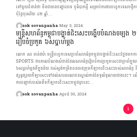
ទៅមួយជំនាន់ថា មិនជាមានបញ្ហាចោទ ឬពិបាកអ្វី សម្រាប់ការងារបច្ចេកទេសបង្
ប៉ុន្តែបុរសវ័យ ៤២ ឆ្នាំ…
sok sovanpanha
May 3, 2024
មន្ត្រីសហព័ន្ធកម្ពុជាបង្ហាត់ជិះសេះបង្ហើបបំណងចម្បង 
រៀបចំប្រកួត ៦សប្តាហ៍ម្តង
លោក សរ ចាន់ដារ៉ា មន្ត្រីបច្ចេកទេសប្រចាំសហព័ន្ធកម្ពុជាបង្ហាត់ជិះសេះថ្លែងម
SPORTS ថាគោលបំណងសំខាន់ដែលសហព័ន្ធរៀបចំការប្រកួតសេះជាប្រចាំក្នុ
៦សប្តាហ៍ម្តងគឺក្នុងន័យ វាស់ស្ទង់កម្រិតធនធានក្រុមកីឡាករជិះសេះរបស់សហព័ន្ធ
ផ្សព្វផ្សាយកីឡាសេះទៅដល់សារធារណជនស្គាល់កាន់តែទូលំទូលាយជាងនេះ។ ល
ការបញ្ជាក់របស់អតីតកីឡាករជិះសេះកម្ពុជារូបនេះ…
sok sovanpanha
April 30, 2024
1