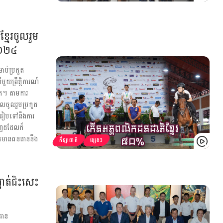
មែរចូលរួម
២០២៤
ប់ប្រកួត
ួយព្រឹត្តិការណ៍
ូត។ តាមការ
ែលចូលរួមប្រកួត
ធៀបទៅនឹងការ
ពេញដដែលក៏
់តែមានធនធាននឹង
កីឡាជាតិ
ផ្សេងៗ
ហាត់ជិះសេះ
ត
ធាន