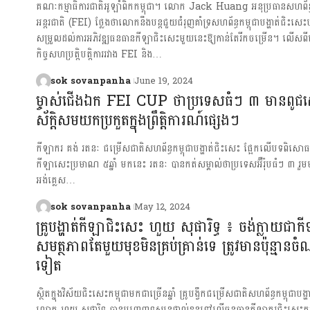
គណៈកម្មាធិការជាតិអូឡាំពិកកម្ពុជា។ លោក Jack Huang អនុប្រធានសហព័ន្ធ
អន្តរជាតិ (FEI) ថ្លែងថាលោកនឹងបន្តជួយជំរុញគាំទ្រសហព័ន្ធកម្ពុជាបង្ហាត់ជិះសេះ
សម្រួលដល់ការអភិវឌ្ឍធនធានកីឡាជិះសេះមួយនេះឱ្យកាន់តែរីកចម្រើន។ លើសព
កិច្ចសហប្រត្តិបត្តិការរវាង FEI និង…
sok sovanpanha
June 19, 2024
ម្ចាស់ជើងឯក FEI CUP ថាប្រទេសធំៗ ៣ មានពូជសេ
ស័ក្តិសមយកប្រកួតក្នុងព្រឹត្តិការណ៍ផ្សេងៗ
កីឡាករ គង់ រតនៈ ជម្រើសជាតិសហព័ន្ធកម្ពុជាបង្ហាត់ជិះសេះ ផ្អែកលើបទពិសោធបន្ត
កីឡាសេះប្រមាណ ៥ឆ្នាំ មកនេះ រតនៈ បានកត់សម្គាល់ថាប្រទេសអ៊ឺរ៉ុបធំៗ ៣ រួ
អង់គ្លេស…
sok sovanpanha
May 12, 2024
គ្រូបង្ហាត់កីឡាជិះសេះ ហួយ សុផារិទ្ធ ៖ ចង់ក្លាយជាក
សមត្ថភាពតែមួយមុខមិនគ្រប់គ្រាន់ទេ ត្រូវមានប៉ុន្មានច
ទៀត
ស្ថិតក្នុងវិស័យជិះសេះកម្ពុជាមកជាច្រើនឆ្នាំ គ្រូបង្វឹកជម្រើសជាតិសហព័ន្ធកម្ពុជាបង្
លោក ហួយ សុផារិទ្ធ បានបញ្ចេញទស្សនផ្ទាល់ខ្លួនទៅលើធនធានកីឡាករជិះសេះកម្ព