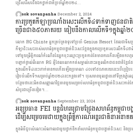
ជ្រើសរើសជើងឯកថ្នាក់ជាតិប្រចាំឆ្នាំ២០២៤…
sok sovanpanha
December 2, 2024
ការប្រកួតកីឡាប្រណាំងសេះលើកទី៤ទាក់ទាញជនជាតិខ្
ច្រើនជាង៥០ភាគរយ ធៀបនឹងកាលលើកទី១ក្នុងឆ្នាំ
លោក RG Chinte អ្នកគ្រប់គ្រងទូទៅប្រចាំ Genius Resort ដែលជាទីសម្រា
កីឡាជិះសេះរបស់សហព័ន្ធកម្ពុជាបង្ហាត់ជិះសេះថ្លែងក្នុងការប្រកួតសេះលើកទី៤ថាពីម
ទៅមួយព្រឹត្តិការណ៍កំណើននៃអ្នកចុះឈ្មោះប្រកួតកាន់តែមានការកើនឡើងមករហ
បញ្ជាក់ផ្ទាល់ពីលោក RG អ្វីដែលលោកកត់សម្គាល់នោះអត្តពលិកជាជនជាតិខ្មែរដ
ក្នុងលើកទី៤នេះហាក់មានការកើនឡើងប្រមាណ ៤០ទៅ៥០ភាគរយនេះបើប្រៀប
រៀបចំលើកទី១សម្រាប់ឆ្នាំ២០២៤នេះកន្លងទៅ។ បុរសមានមូលដ្ឋាននៅទីក្រុងភ្នំ
បន្ថែមថានេះពិតជាសញ្ញាណវិជ្ជមានមួយសម្រាប់សហព័ន្ធកម្ពុជាបង្ហាត់ជិះសេះកាន
សំបូរជាច្រើនទៀត។…
sok sovanpanha
September 23, 2024
អនុប្រធាន FEI បន្តជំហរជ្រោមជ្រែងសហព័ន្ធកម្ពុជាបង្
ដើម្បីសម្រេចមេដាយក្នុងព្រឹត្តិការណ៍អន្តរជាតិនាអនាគ
ក្នុងពិធីជួបសំណេះសំណាលជាមួយថ្នាក់ដឹកនាំសហព័ន្ធកម្ពុជាបង្ហាត់ជិះសេះ និងប្រ