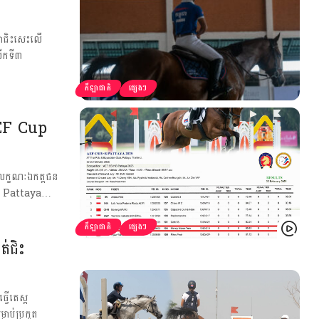
ីឡាជិះសេះលើ
លើកទី៣
កីឡាជាតិ
ផ្សេងៗ
 AEF Cup
ួតលក្ខណៈឯកត្តជន
up Pattaya…
កីឡាជាតិ
ផ្សេងៗ
ត់ជិះ
្វើតេស្ត
ាប់ប្រកួត