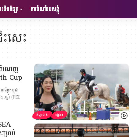
ះដឹងកីឡា
ការចំណាំរបស់ខ្ញុំ
់ជិះសេះ
ផលចំណេញ
outh Cup
ហព័ន្ធកម្ពុជា
 ២១ឆ្នាំ (FEI
កីឡាជាតិ
ផ្សេងៗ
I SEA
ម្រាប់