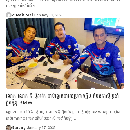
លើកីឡាករកែវ រំចង់។…
Vireak Mai
January 17, 2021
លោក លោក អ៊ុំ ប៊ុនរ៉េត ជាប់ឆ្នោតជាអនុប្រធានក្លិប តំបន់អាស៊ីប្រចាំ
ក្លិបម៉ូតូ BMW
អត្ថបទដោយ៖ ម៉ៃ វីរៈ ភ្នំពេញ៖ លោក អ៊ុំ ប៊ុនរ៉េត ប្រធានក្លិបម៉ូតូ BMW កម្ពុជា ត្រូវបាន
ជាប់ឆ្នោតជាអនុប្រធានក្លិបតំបន់អាស៊ី ប្រចាំក្លិបម៉ូតូ…
Narong
January 17, 2021