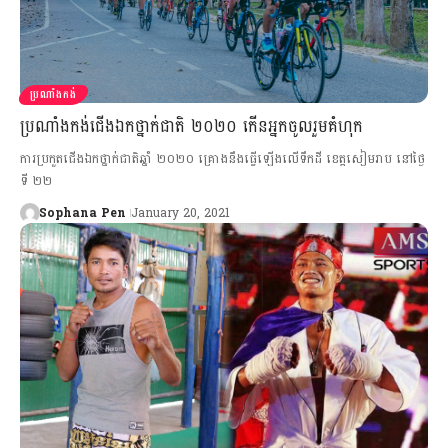
ប្រណាំងកង់
ប្រណាំងកង់ជើងឯកថ្នាក់ជាតិ ២០២០​ កើន​អ្នក​ចូល​រួម​​គំហុក
ការ​ប្រកួត​ជើង​ឯកថ្នាក់ជាតិ​ឆ្នាំ ២០២០ គ្រោង​នឹង​ធ្វើ​ឡើង​លើ​ទឹកដី​​ ខេត្ត​សៀមរាប នៅថ្ងៃ​
ទី​ ២២
Sophana Pen
January 20, 2021