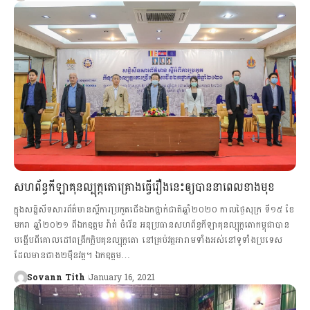
សហព័ន្ធកីឡាគុនល្បុក្កតោគ្រោងធ្វើរឿងនេះឲ្យបាននាពេលខាងមុខ
ក្នុងសន្និសីទសារព័ត៌មានស្ដីការប្រកួតជើងឯកថ្នាក់ជាតិឆ្នាំ២០២០ កាលថ្ងៃសុក្រ​ ទី១៥ ខែ
មករា ឆ្នាំ២០២១ ពីឯកឧត្តម វ៉ាត់ ចំរើន អនុប្រធានសហព័ន្ធកីឡាគុនល្បុក្កតោកម្ពុជាបាន
បង្ហើបពីគោលដៅពង្រីកក្លិបគុនល្បុក្កតោ នៅគ្រប់វត្តអារាមទាំងអស់នៅទូទាំងប្រទេស
ដែលមានជាង២ម៉ឺនវត្ត។ ឯកឧត្តម…
Sovann Tith
January 16, 2021