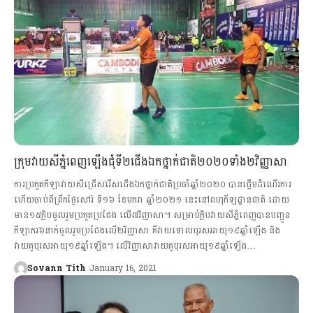
ក្រុមវាយសីភ្នំពេញឡើងជុំទី២ជើងឯកថ្នាក់ជាតិ២០២០ទាំង២វិញ្ញាសា
ការប្រកួតកីឡាវាយសីជ្រើសរើសជើងឯកថ្នាក់ជាតិប្រចាំឆ្នាំ២០២០ បានផ្ដើមដំណើរការ
ហើយចាប់ពីព្រឹកថ្ងៃសៅរ៍ ទី១៦ ខែមករា ឆ្នាំ២០២១ នេះនៅពហុកីឡដ្ឋានជាតិ ដោយ
មាន១៥ក្លិបចូលរួមប្រកួតប្រជែង លើ៧វិញ្ញាសា។ សម្រាប់ក្លិបវាយសីភ្នំពេញបានបញ្ជូន
កីឡាករ៦នាក់ចូលរួមប្រជែងលើ២វិញ្ញាសា គឺវាយទោលបុរសអាយុ១៩ឆ្នាំឡើង និង
វាយគូបុរសអាយុ១៩ឆ្នាំឡើង។ លើវិញ្ញាសាវាយគូបុរសអាយុ១៩ឆ្នាំឡើង…
Sovann Tith
January 16, 2021